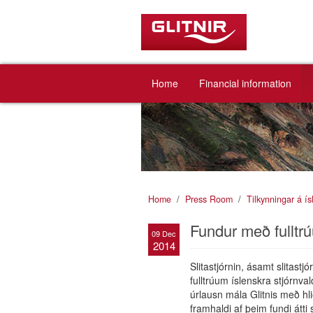
Home
Financial information
Home
Press Room
Tilkynningar á í
Fundur með fulltr
09 Dec
2014
Slitastjórnin, ásamt slitas
fulltrúum íslenskra stjórnv
úrlausn mála Glitnis með hli
framhaldi af þeim fundi átti 