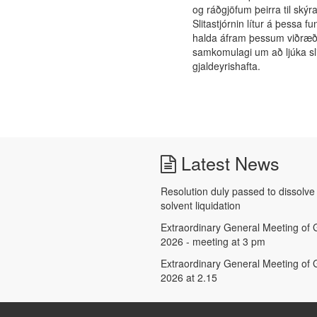
og ráðgjöfum þeirra til ský
Slitastjórnin lítur á þessa f
halda áfram þessum viðræðum
samkomulagi um að ljúka sli
gjaldeyrishafta.
Latest News
Resolution duly passed to dissolv
solvent liquidation
Extraordinary General Meeting of G
2026 - meeting at 3 pm
Extraordinary General Meeting of G
2026 at 2.15