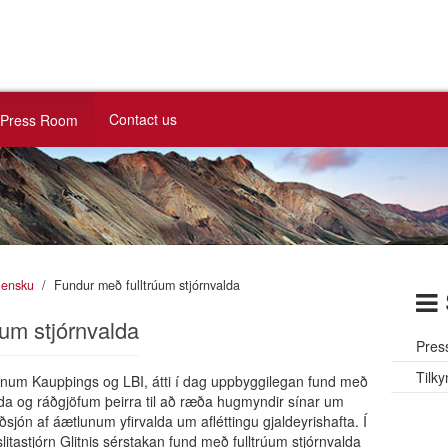
Contact us
Press Room
slensku
Fundur með fulltrúum stjórnvalda
úum stjórnvalda
Pres
Tilky
tjórnum Kaupþings og LBI, átti í dag uppbyggilegan fund með
alda og ráðgjöfum þeirra til að ræða hugmyndir sínar um
ðsjón af áætlunum yfirvalda um afléttingu gjaldeyrishafta. Í
slitastjórn Glitnis sérstakan fund með fulltrúum stjórnvalda